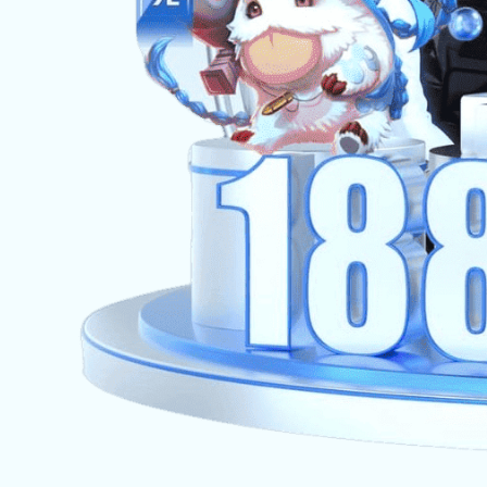
[上一页:车间]
[下一页:小会议室]