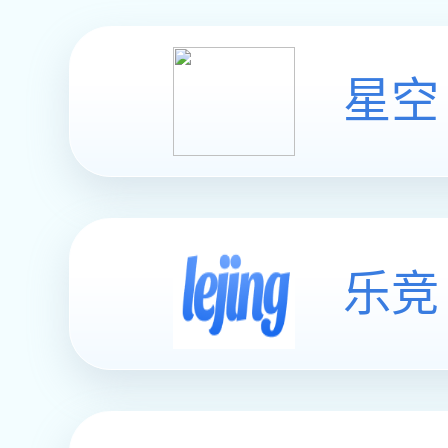
走进彩神
产品中心
应用行业
公司简介
硬质氧化本色系列
机械行业
彩神
硬质氧化染黑系列
纺织行业
生产实力
阳极染色系列
电子行业
公司活动
双色阳极系列
汽车行业
资质证书
阳极氧化本色
通讯行业
视频中心
半硬阳染色
五金行业
更多产品
印刷行业