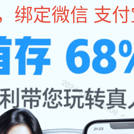
网站彩神
关于彩神
产品中心