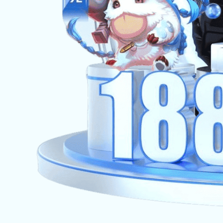
05
彩
神:2024-
12