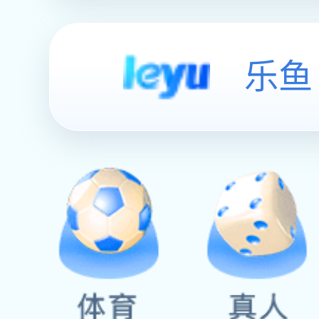
03
总数:7