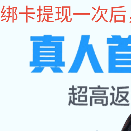
彩神
您好，欢迎光临彩神v1官网ios版-彩神v1官网 ！
彩神v1官网ios版-彩神v1官网