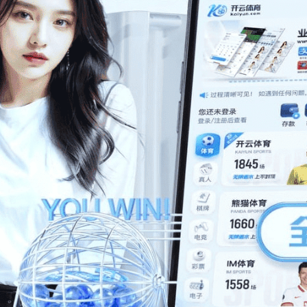
行业动态
彩神:你晓得，铝耐腐蚀处理有哪些优势吗...