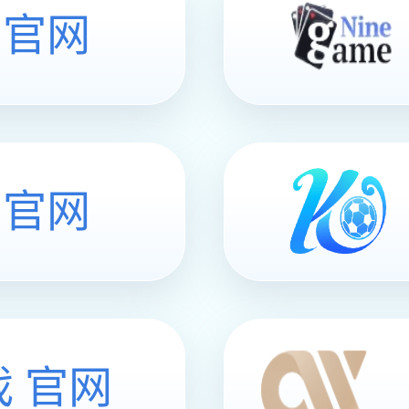
东莞氧化厂铝阳极氧化影响色泽的因...
铝阳极氧化金属或合金的电化学氧化。铝及其合金在相应的电解液和..