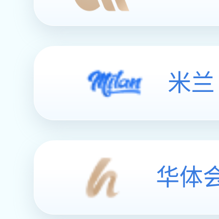
28
彩
神:2022-
03
24
彩
神:2022-