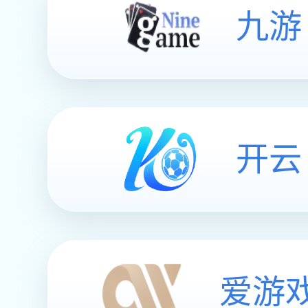
07
2022-04