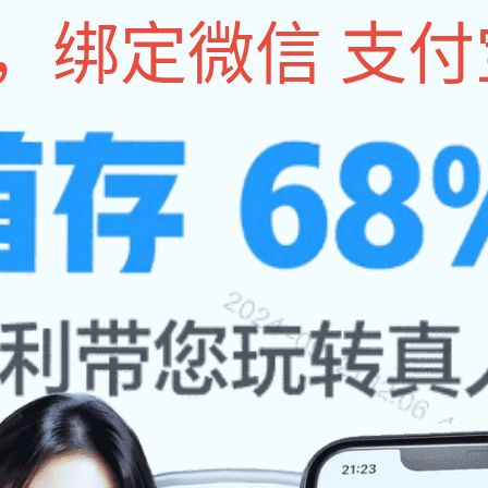
网站彩神
关于彩神
产品中心