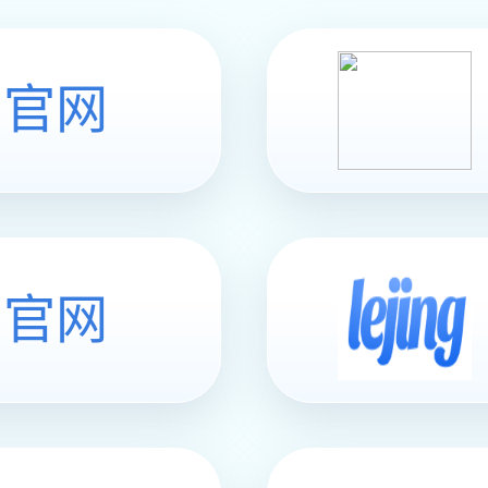
阳极氧化铝是指在铝及铝合金表面镀一层致密氧化铝为了防止进一步..
东莞氧化厂阳极氧化在工作中有哪些...
所谓铝的阳极氧化是一种电解氧化过程，在该过程中，铝和铝合金的..