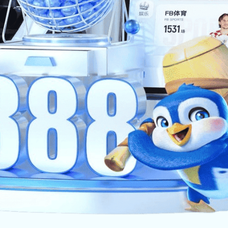
铝耐腐蚀处理具有多方面的优势，这些优势使得铝及其合金在多个领..
彩神:东莞氧化厂阳极氧化铝主要性能？