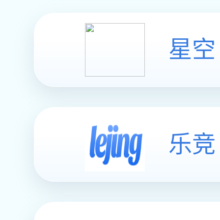
22
彩
神:2022-
04
14
2022-04